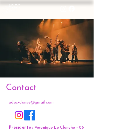
Contact
adec-danse@gmail.com
Présidente
: Véronique Le Clanche -
06